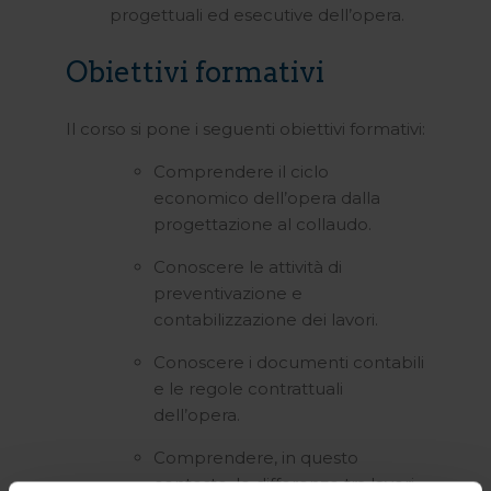
progettuali ed esecutive dell’opera.
Obiettivi formativi
Il corso si pone i seguenti obiettivi formativi:
Comprendere il ciclo
economico dell’opera dalla
progettazione al collaudo.
Conoscere le attività di
preventivazione e
contabilizzazione dei lavori.
Conoscere i documenti contabili
e le regole contrattuali
dell’opera.
Comprendere, in questo
contesto, le differenze tra lavori