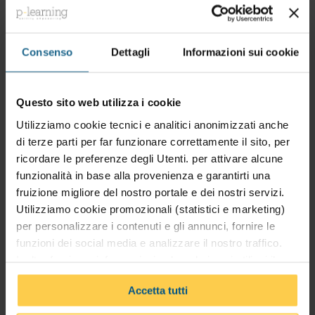
pubblici e lavori privati.
Destinatari
Consenso
Dettagli
Informazioni sui cookie
Il corso è rivolto a:
Questo sito web utilizza i cookie
Professionisti tecnici (ingegneri,
Utilizziamo cookie tecnici e analitici anonimizzati anche
architetti, geometri, periti e geologi)
di terze parti per far funzionare correttamente il sito, per
Funzionari della pubblica
ricordare le preferenze degli Utenti. per attivare alcune
amministrazione
funzionalità in base alla provenienza e garantirti una
fruizione migliore del nostro portale e dei nostri servizi.
Imprese operanti nel settore delle
Utilizziamo cookie promozionali (statistici e marketing)
costruzioni
per personalizzare i contenuti e gli annunci, fornire le
funzioni dei social media e analizzare il nostro traffico.
Argomenti
Inoltre forniamo informazioni sul modo in cui utilizzi il
nostro sito ai nostri partner che si occupano di analisi dei
Accetta tutti
Lezione 1 – Introduzione al corso
dati web, pubblicità e social media, i quali potrebbero
combinarle con altre informazioni che hai fornito loro o