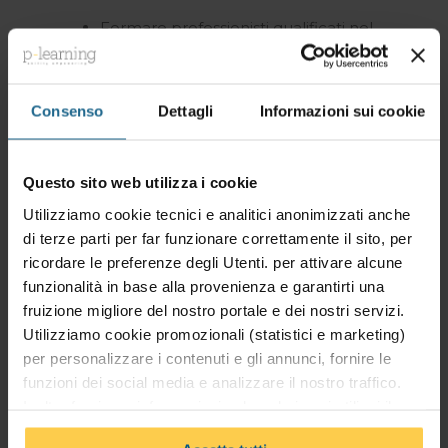
Formare professionisti qualificati nel
settore delle
energie rinnovabili
,
capaci di affrontare
sfide operative e
tecniche
.
Consenso
Dettagli
Informazioni sui cookie
Fornire strumenti e strategie per
contribuire attivamente alla
creazione e gestione di comunità
Questo sito web utilizza i cookie
energetiche sostenibili
.
Utilizziamo cookie tecnici e analitici anonimizzati anche
di terze parti per far funzionare correttamente il sito, per
Obiettivi formativi
ricordare le preferenze degli Utenti. per attivare alcune
funzionalità in base alla provenienza e garantirti una
Approfondire le
tecnologie e
fruizione migliore del nostro portale e dei nostri servizi.
soluzioni tecniche
per la produzione
Utilizziamo cookie promozionali (statistici e marketing)
e distribuzione di energia rinnovabile.
per personalizzare i contenuti e gli annunci, fornire le
Analizzare i
modelli operativi
e le
funzioni dei social media e analizzare il nostro traffico.
best practices
per una gestione
Inoltre forniamo informazioni sul modo in cui utilizzi il
efficiente delle comunità
nostro sito ai nostri partner che si occupano di analisi dei
energetiche.