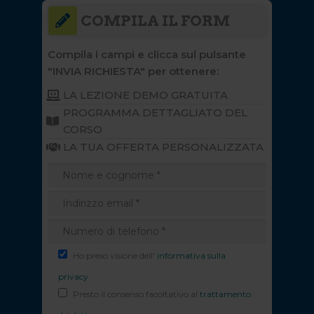
COMPILA IL FORM
Compila i campi e clicca sul pulsante
"INVIA RICHIESTA" per ottenere:
LA LEZIONE DEMO GRATUITA
PROGRAMMA DETTAGLIATO DEL
CORSO
LA TUA OFFERTA PERSONALIZZATA
Ho preso visione dell'
informativa sulla
privacy
Presto il consenso facoltativo al
trattamento