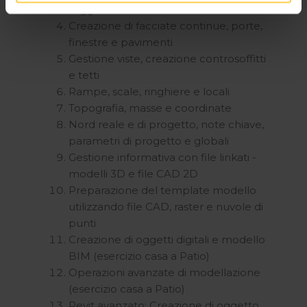
l'oggetto Muri
cookie potranno essere implementati ad esclusione di
Creazione di facciate continue, porte,
quelli tecnici che sono necessari per il funzionamento del
finestre e pavimenti
sito. Cliccando su “ACCETTA TUTTI” invece accetterai di
Gestione viste, creazione controsoffitti
implementare tutti i cookie. Chiudendo questo banner
e tetti
verranno installati i soli cookie necessari al
Rampe, scale, ringhiere e locali
funzionamento del sito. Per tutte le informazioni complete
Topografia, masse e coordinate
ti invitiamo a consultare le "Informazioni sui Cookie" qui
Nord reale e di progetto, note chiave,
sopra.
parametri di progetto e globali
Gestione informativa con file linkati -
modelli 3D e file CAD 2D
Preparazione del template modello
utilizzando file CAD, raster e nuvole di
punti
Creazione di oggetti digitali e modello
BIM (esercizio casa a Patio)
Operazioni avanzate di modellazione
(esercizio casa a Patio)
Revit avanzato: Creazione di oggetto