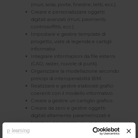
(muri, solai, porte, finestre, tetti, ecc.).
Creare e personalizzare oggetti
digitali avanzati (muri, pavimenti,
controsoffitti, ecc.).
Impostare e gestire template di
progetto, viste di legenda e cartigli
informativi.
Integrare informazioni da file esterni
(CAD, raster, nuvole di punti).
Organizzare la modellazione secondo
principi di interoperabilità BIM.
Realizzare e gestire elaborati grafici
coerenti con il modello informativo.
Creare a gestire un cartiglio grafico.
Creare da zero e gestire oggetti
digitali altamente parametrizzati e
basati su pavimento, muro e
controsoffitto.