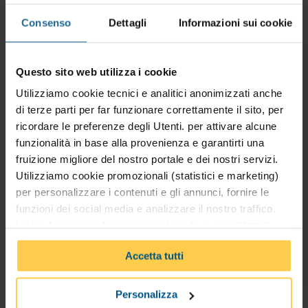
Destinatari
Consenso
Dettagli
Informazioni sui cookie
Architetti e Ingegneri civili/edili che
operano nella modellazione architettonica
Questo sito web utilizza i cookie
e strutturale; Geometri interessati alla
Utilizziamo cookie tecnici e analitici anonimizzati anche
modellazione e gestione di edifici in
di terze parti per far funzionare correttamente il sito, per
ambiente BIM; Tecnici di studi professionali
ricordare le preferenze degli Utenti. per attivare alcune
o imprese edili; Disegnatori CAD che
funzionalità in base alla provenienza e garantirti una
desiderano specializzarsi e aggiornarsi al
fruizione migliore del nostro portale e dei nostri servizi.
metodo BIM.
Utilizziamo cookie promozionali (statistici e marketing)
per personalizzare i contenuti e gli annunci, fornire le
Argomenti
funzioni dei social media e analizzare il nostro traffico.
Inoltre forniamo informazioni sul modo in cui utilizzi il
Il corso si articola in 16 lezioni
nostro sito ai nostri partner che si occupano di analisi dei
Accetta tutti
dati web, pubblicità e social media, i quali potrebbero
Introduzione ad Autodesk Revit 2024
combinarle con altre informazioni che hai fornito loro o
Browser, viste, livelli e griglie
che hanno raccolto in base al tuo utilizzo dei loro servizi.
Personalizza
Principali comandi di modifica e
Cliccando su “PERSONALIZZA“ potrai scegliere quali