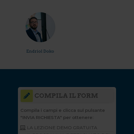
Endriol Doko
COMPILA IL FORM
Compila i campi e clicca sul pulsante
"INVIA RICHIESTA" per ottenere:
LA LEZIONE DEMO GRATUITA